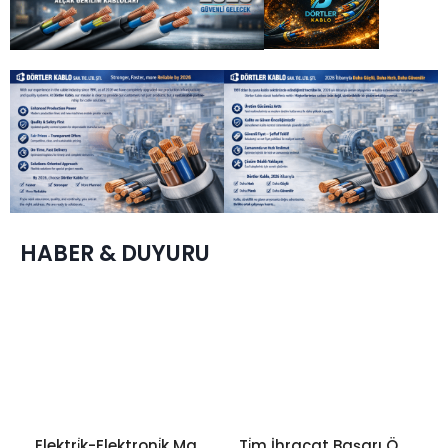
HABER & DUYURU
Elektri̇k-Elektroni̇k Maki̇ne Ve Bi̇li̇şi̇m İhracatcilari Bi̇rli̇ği̇ Ödül Töreni̇
Ti̇m İhracat Başarı Ödülleri